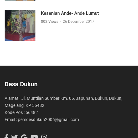
Kesenian Ande- Ande Lumut
802 Views
-
26 December 2017
Desa Dukun
Alamat : Jl. Muntilan Sumber Km. 06, Japunan, Dukun, Dukun,
Magelang, KP 56482
Kode Pos : 56482
Email : pemdesdukun2006@gmail.com