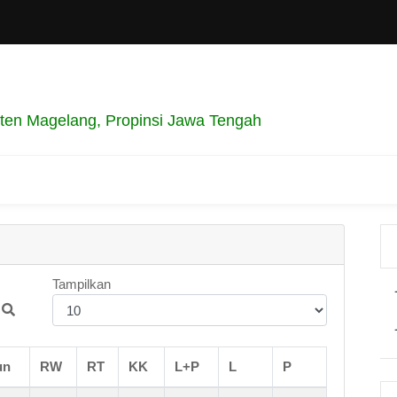
en Magelang, Propinsi Jawa Tengah
Tampilkan
un
RW
RT
KK
L+P
L
P