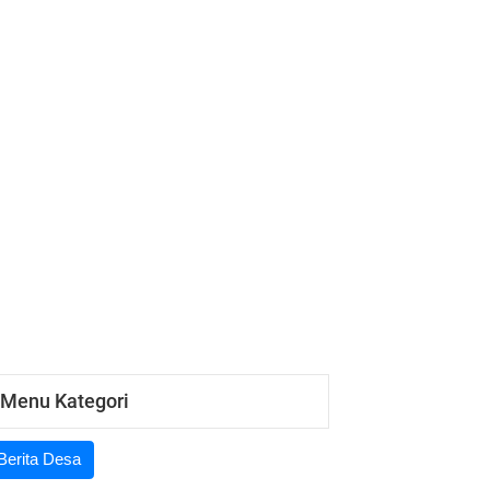
13 November 2024 10:58:36
Pentas Tari SMP N 1 Dukun
13 November 2024 10:50:34
Gelar Budaya & Expo UMKM 2024
Desa Dukun
13 November 2024 10:47:45
Pembukaan Gelar Budaya dan EXPO
UMKM 2024
Menu Kategori
Berita Desa