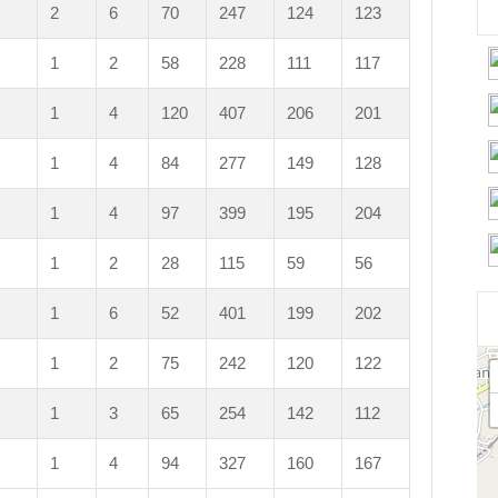
2
6
70
247
124
123
1
2
58
228
111
117
1
4
120
407
206
201
1
4
84
277
149
128
1
4
97
399
195
204
1
2
28
115
59
56
1
6
52
401
199
202
1
2
75
242
120
122
1
3
65
254
142
112
1
4
94
327
160
167