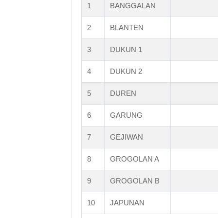
1
BANGGALAN
2
BLANTEN
3
DUKUN 1
4
DUKUN 2
5
DUREN
6
GARUNG
7
GEJIWAN
8
GROGOLAN A
9
GROGOLAN B
10
JAPUNAN