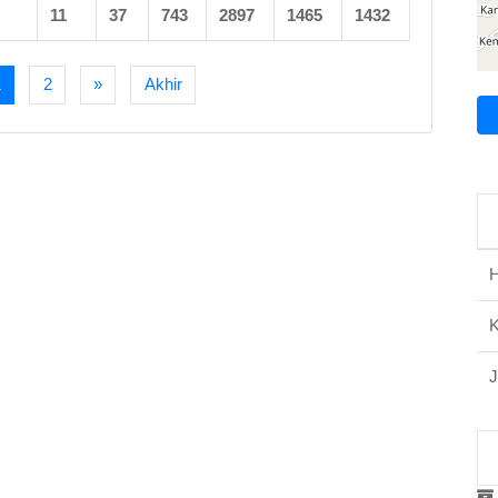
11
37
743
2897
1465
1432
1
2
»
Akhir
H
J