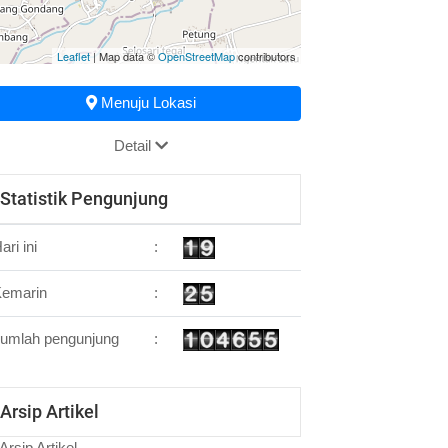
Leaflet
| Map data ©
OpenStreetMap
contributors
Menuju Lokasi
Detail
Statistik Pengunjung
ari ini
:
Kemarin
:
umlah pengunjung
:
Arsip Artikel
Arsip Artikel