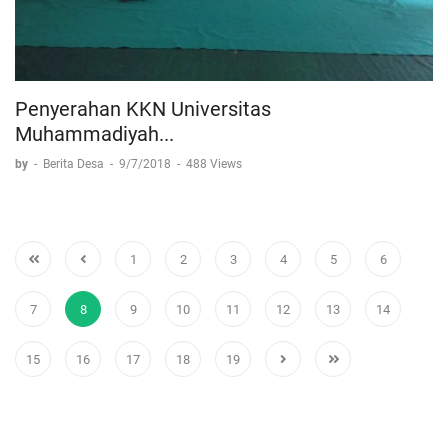
Penyerahan KKN Universitas
Muhammadiyah...
by
-
Berita Desa
-
9/7/2018
-
488 Views
1
2
3
4
5
6
7
8
9
10
11
12
13
14
15
16
17
18
19