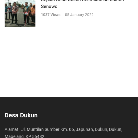
Senowo
1037 Views
-
05 January 2022
Desa Dukun
Alamat : Jl. Muntilan Sumber Km. 06, Japunan, Dukun, Dukun,
Magelang, KP 56482