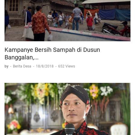
Kampanye Bersih Sampah di Dusun
Banggalan,...
by
-
Berita Desa
-
18/8/2018
-
652 Views