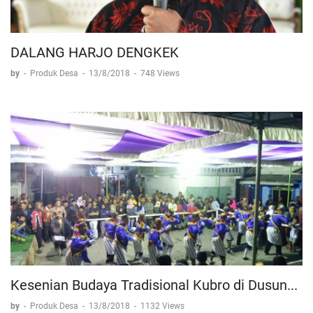
DALANG HARJO DENGKEK
by
-
Produk Desa
-
13/8/2018
-
748 Views
Kesenian Budaya Tradisional Kubro di Dusun...
by
-
Produk Desa
-
13/8/2018
-
1132 Views